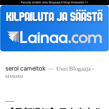
Perusta sinäkin oma Blogaaja.fi blogi ilmaiseksi >>
Siirry
serol cameltok
Uusi Blogaaja -
sisältöön
sivusto