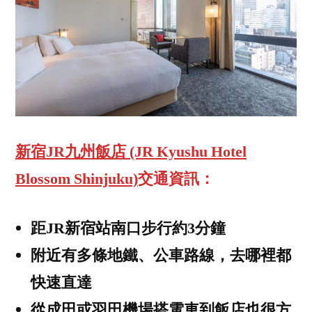
新宿JR九州飯店 (JR Kyushu Hotel
Blossom Shinjuku)
交通資訊：
距JR新宿站南口步行約3分鐘
附近有多條地鐵、公車路線，去哪裡都
快速直達
從成田或羽田機場搭電車到飯店也很方