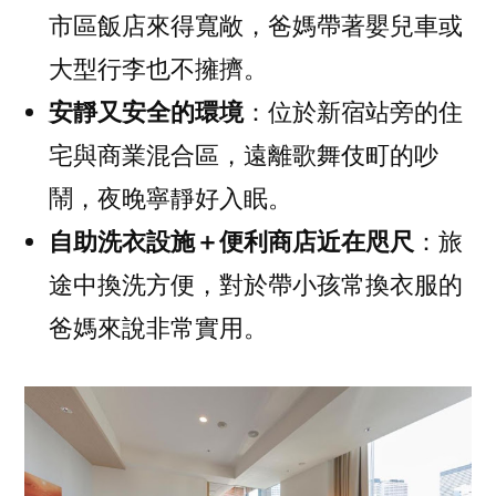
市區飯店來得寬敞，爸媽帶著嬰兒車或
大型行李也不擁擠。
安靜又安全的環境
：位於新宿站旁的住
宅與商業混合區，遠離歌舞伎町的吵
鬧，夜晚寧靜好入眠。
自助洗衣設施＋便利商店近在咫尺
：旅
途中換洗方便，對於帶小孩常換衣服的
爸媽來說非常實用。