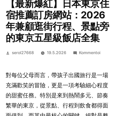
【最新爆紅】日本東京住
宿推薦訂房網站：2026
年兼顧逛街行程、景點旁
的東京五星級飯店全集
Artikkelin
artikkel
serol27668
19.5.2026
Kommentoi
julkaisija
【最
on
新
對每位父母而言，帶孩子出國旅行是一場
爆
紅】
充滿歡笑的冒險，更是一項考驗細心程度
日
的甜蜜任務。特別是來到熱鬧多元、節奏
本
東
繁華的東京，從景點、行程到飲食都得面
京
面俱到，而其中最核心的關鍵，絕對是整