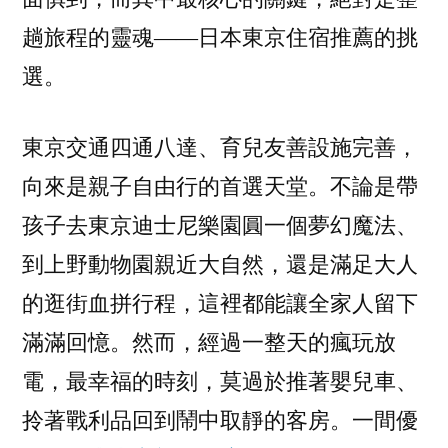
住
趟旅程的靈魂——日本東京住宿推薦的挑
宿
推
選。
薦
訂
東京交通四通八達、育兒友善設施完善，
房
網
向來是親子自由行的首選天堂。不論是帶
站：
孩子去東京迪士尼樂園圓一個夢幻魔法、
2026
年
到上野動物園親近大自然，還是滿足大人
兼
的逛街血拼行程，這裡都能讓全家人留下
顧
滿滿回憶。然而，經過一整天的瘋玩放
逛
街
電，最幸福的時刻，莫過於推著嬰兒車、
行
拎著戰利品回到鬧中取靜的客房。一間優
程、