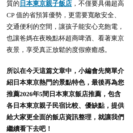
景
質的
日本東京親子飯店
，不僅要具備超高
點
CP 值的省預算優勢，更需要寬敞安全、
旁
交通便利的空間，讓孩子能安心充飽電，
的
東
也讓爸媽在夜晚點杯超商啤酒、看著東京
京
夜景，享受真正放鬆的度假療癒感。
五
星
級
所以在今天這篇文章中，小編會先簡單介
飯
紹日本東京熱門的景點特色，最後再為您
店
推薦2026年5間日本東京飯店推薦，包含
全
集
各日本東京親子民宿比較、優缺點，提供
給大家更全面的飯店資訊整理，就讓我們
繼續看下去吧！